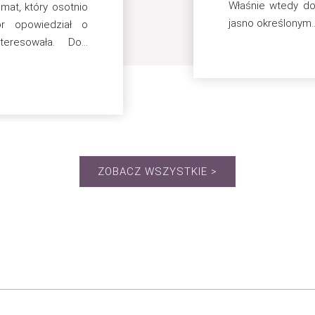
Właśnie wtedy do
mat, który osotnio
jasno określonym.
or opowiedział o
teresowała. Do...
ZOBACZ WSZYSTKIE >