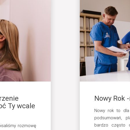
rzenie
Nowy Rok -
oć Ty wcale
Nowy rok to dla
podsumowań, pl
bardzo często d
opisaliśmy rozmowę