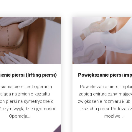
enie piersi (lifting piersi)
Powiększanie piersi im
sienie piersi jest operacją
Powiększanie piersi impla
ająca na zmianie kształtu
zabieg chirurgiczny, mając
ch piersi na symetryczne o
zwiększenie rozmiaru i/lu
czym wyglądzie i jędrności.
kształtu piersi. Podczas 
Operacja...
możliwe...