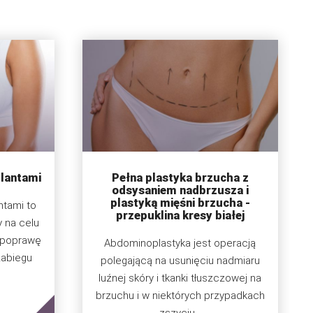
plantami
Pełna plastyka brzucha z
odsysaniem nadbrzusza i
plastyką mięśni brzucha -
ntami to
przepuklina kresy białej
y na celu
b poprawę
Abdominoplastyka jest operacją
zabiegu
polegającą na usunięciu nadmiaru
luźnej skóry i tkanki tłuszczowej na
brzuchu i w niektórych przypadkach
zszyciu...