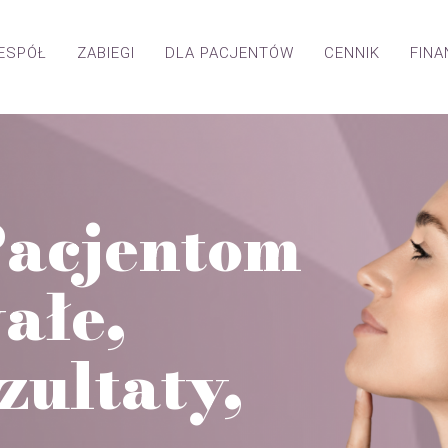
ESPÓŁ
ZABIEGI
DLA PACJENTÓW
CENNIK
FIN
acjentom
ałe,
zultaty,