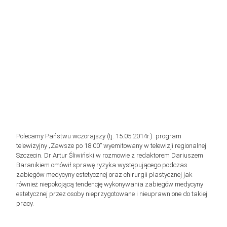
Polecamy Państwu wczorajszy (tj. 15.05.2014r.) program
telewizyjny „Zawsze po 18:00” wyemitowany w telewizji regionalnej
Szczecin. Dr Artur Śliwiński w rozmowie z redaktorem Dariuszem
Baranikiem omówił sprawę ryzyka występującego podczas
zabiegów medycyny estetycznej oraz chirurgii plastycznej jak
również niepokojącą tendencję wykonywania zabiegów medycyny
estetycznej przez osoby nieprzygotowane i nieuprawnione do takiej
pracy.