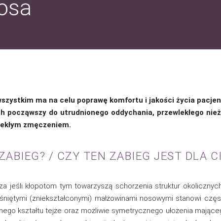
nosa
 wszystkim ma na celu poprawę komfortu i jakości życia pacj
 począwszy do utrudnionego oddychania, przewlekłego nieży
wlekłym zmęczeniem.
ABIEG? / CZY TEN ZABIEG JEST DLA CI
a jeśli kłopotom tym towarzyszą schorzenia struktur okolicznych 
śniętymi (zniekształconymi) małżowinami nosowymi stanowi czę
nego kształtu tejże oraz możliwie symetrycznego ułożenia mające