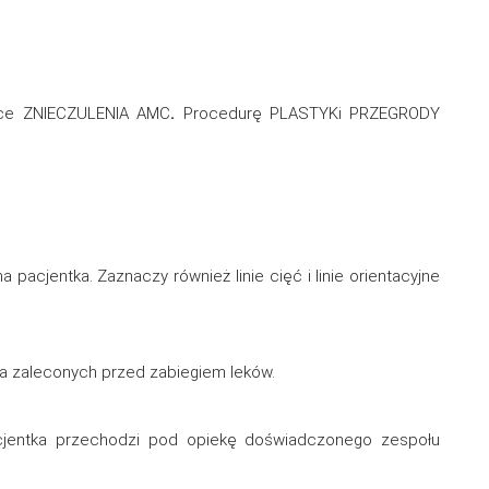
adce ZNIECZULENIA AMC
.
Procedurę PLASTYKi PRZEGRODY
 pacjentka. Zaznaczy również linie cięć i linie orientacyjne
ia zaleconych przed zabiegiem leków.
acjentka przechodzi pod opiekę doświadczonego zespołu