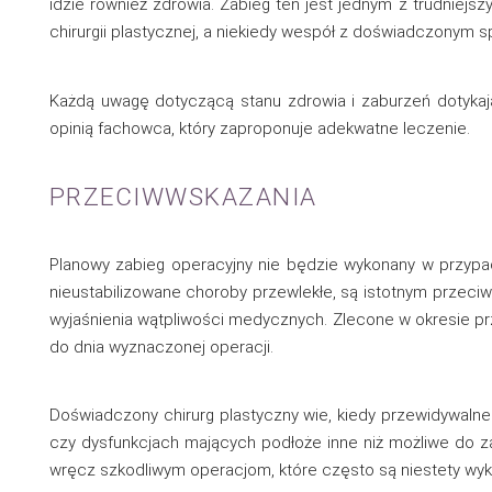
idzie również zdrowia. Zabieg ten jest jednym z trudniejs
chirurgii plastycznej, a niekiedy wespół z doświadczonym spe
Każdą uwagę dotyczącą stanu zdrowia i zaburzeń dotykają
opinią fachowca, który zaproponuje adekwatne leczenie.
PRZECIWWSKAZANIA
Planowy zabieg operacyjny nie będzie wykonany w przypad
nieustabilizowane choroby przewlekłe, są istotnym przec
wyjaśnienia wątpliwości medycznych. Zlecone w okresie pr
do dnia wyznaczonej operacji.
Doświadczony chirurg plastyczny wie, kiedy przewidywalne 
czy dysfunkcjach mających podłoże inne niż możliwe do z
wręcz szkodliwym operacjom, które często są niestety wy