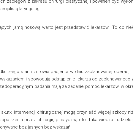
zych zabiegów z zakresu chirurgii plastycznej i powinien być wy
cjalistą laryngologii.
cych jamę nosową warto jest przedstawić lekarzowi. To co niek
ku złego stanu zdrowia pacjenta w dniu zaplanowanej operacji. W
iwwskazaniem i spowodują odstąpienie lekarza od zaplanowanego 
zedoperacyjnym badania mają za zadanie pomóc lekarzowi w okreś
skutki interwencji chirurgicznej mogą przynieść więcej szkody ni
aopatrzenia przez chirurgię plastyczną etc. Taka wiedza i udzie
konywane bez jasnych bez wskazań.