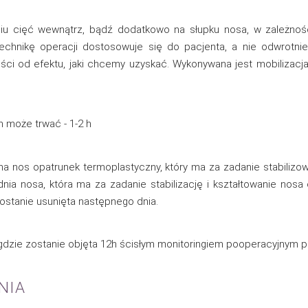
iu cięć wewnątrz, bądź dodatkowo na słupku nosa, w zależnośc
technikę operacji dostosowuje się do pacjenta, a nie odwrotni
ości od efektu, jaki chcemy uzyskać. Wykonywana jest mobilizacj
 może trwać - 1-2 h
a nos opatrunek termoplastyczny, który ma za zadanie stabilizo
nia nosa, która ma za zadanie stabilizację i kształtowanie nosa 
ostanie usunięta następnego dnia.
j gdzie zostanie objęta 12h ścisłym monitoringiem pooperacyjnym
NIA