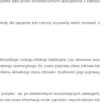
konywany tylko przez doświadczonych specjalistów z zakresu
iedy dla pacjenta jest rzeczą oczywistą warto zestawić z
szelkiego rodzaju infekcje bakteryjne, czy wirusowe oraz
zabiegu operacyjnego, do czasu poprawy stanu zdrowia lub
leniu aktualnego stanu zdrowia i możliwości jego poprawy,
ż pożytku - np. po wielokrotnych wcześniejszych zabiegach,
lona rzeczowa informacja może zapobiec niepotrzebnym lub