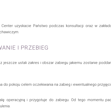
l Center uzyskacie Państwo podczas konsultacji oraz w zakł
tchawiczym.
ANIE I PRZEBIEG
z jeszcze ustali zakres i obszar zabiegu jakiemu zostanie poddana
a do pokoju celem oczekiwania na zabieg i ewentualnego przyjęc
salę operacyjną i przygotuje do zabiegu. Od tego momentu p
lenia.