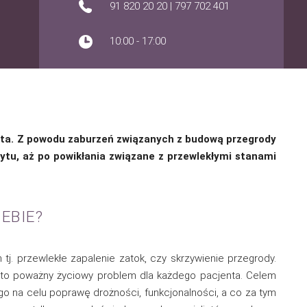
91 820 20 20
|
797 702 401
10:00 - 17:00
enta. Z powodu zaburzeń związanych z budową przegrody
tu, aż po powikłania związane z przewlekłymi stanami
EBIE?
tj. przewlekłe zapalenie zatok, czy skrzywienie przegrody.
sto poważny życiowy problem dla każdego pacjenta. Celem
go na celu poprawę drożności, funkcjonalności, a co za tym