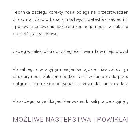
Technika zabiegu korekty nosa polega na przeprowadzen
olbrzymią różnorodnością możliwych defektów zakres i 
i ponowne ustawienie szkieletu kostnego nosa - w zależn
drożność jamy nosowej.
Zabieg w zależności od rozległości i warunków miejscowych
Po zabiegu operacyjnym pacjentka będzie miała założony n
struktury nosa. Założone będzie też tzw. tamponada przed
obliguje pacjentkę do oddychania przez usta. Tamponada z
Po zabiegu pacjentka jest kierowana do sali pooperacyjne
MOŻLIWE NASTĘPSTWA I POWIKŁA